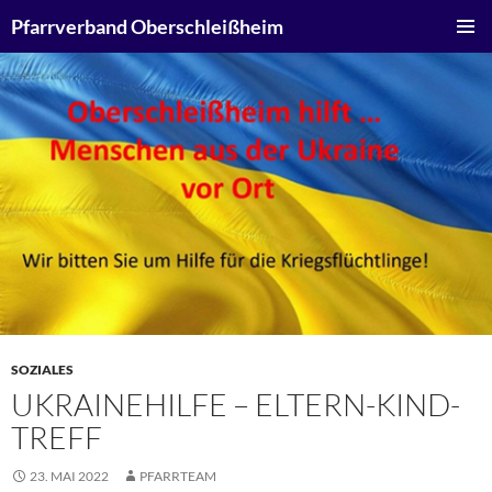
Zum
Suchen
Pfarrverband Oberschleißheim
Inhalt
PRIMÄR
springen
MENÜ
SOZIALES
UKRAINEHILFE – ELTERN-KIND-
TREFF
23. MAI 2022
PFARRTEAM