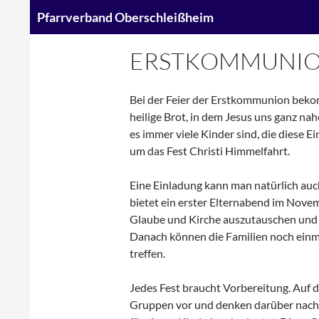
Suchen
Pfarrverband Oberschleißheim
Zum
ERSTKOMMUNI
Inhalt
springen
Bei der Feier der Erstkommunion beko
heilige Brot, in dem Jesus uns ganz nah
es immer viele Kinder sind, die diese 
um das Fest Christi Himmelfahrt.
Eine Einladung kann man natürlich a
bietet ein erster Elternabend im Nove
Glaube und Kirche auszutauschen und 
Danach können die Familien noch einm
treffen.
Jedes Fest braucht Vorbereitung. Auf d
Gruppen vor und denken darüber nach,