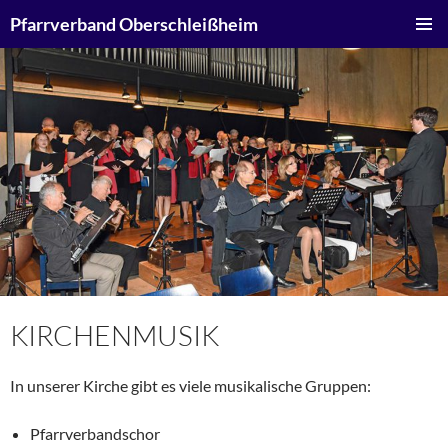
Zum
Suchen
Pfarrverband Oberschleißheim
Inhalt
PRIMÄR
springen
MENÜ
KIRCHENMUSIK
In unserer Kirche gibt es viele musikalische Gruppen:
Pfarrverbandschor