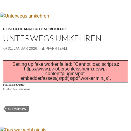
GEISTLICHE ANGEBOTE
,
SPIRITUELLES
UNTERWEGS UMKEHREN
31. JANUAR 2026
PFARRTEAM
Setting up fake worker failed: "Cannot load script at:
https://www.pv-oberschleissheim.de/wp-
content/plugins/pdf-
embedder/assets/js/pdfjs/pdf.worker.min.js".
Bild: Sylvio Krüger
In: Pfarrbriefservice.de
SLIDESHOW