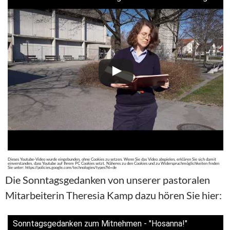
Dieses Youtube-Video wurde eingebunden, ohne Cookies zu setzen. Wenn Sie das Video abspielen, erklären Sie sich damit
einverstanden, dass Youtube auf Ihrem PC Cookies setzt. Näheres zu den Cookies und zu Widerspruchmöglichkeiten finden
Sie unter: https://policies.google.com/technologies/types?hl=de
Die Sonntagsgedanken von unserer pastoralen
Mitarbeiterin Theresia Kamp dazu hören Sie hier:
Sonntagsgedanken zum Mitnehmen - "Hosanna!"