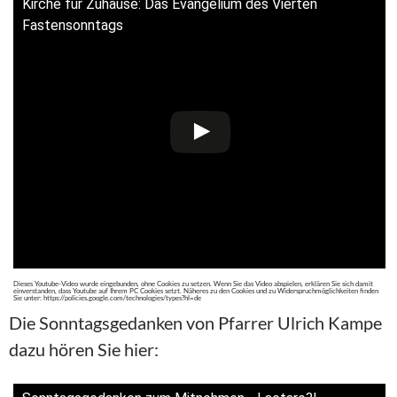
Kirche für Zuhause: Das Evangelium des Vierten
Fastensonntags
Dieses Youtube-Video wurde eingebunden, ohne Cookies zu setzen. Wenn Sie das Video abspielen, erklären Sie sich damit
einverstanden, dass Youtube auf Ihrem PC Cookies setzt. Näheres zu den Cookies und zu Widerspruchmöglichkeiten finden
Sie unter: https://policies.google.com/technologies/types?hl=de
Die Sonntagsgedanken von Pfarrer Ulrich Kampe
dazu hören Sie hier: