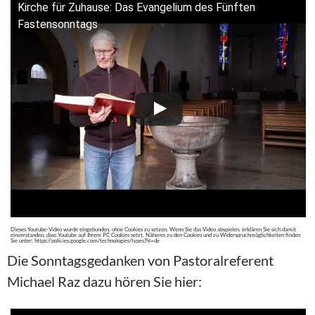
Kirche für Zuhause: Das Evangelium des Fünften
Fastensonntags
Dieses Youtube-Video wurde eingebunden, ohne Cookies zu setzen. Wenn Sie das Video abspielen, erklären Sie sich damit
einverstanden, dass Youtube auf Ihrem PC Cookies setzt. Näheres zu den Cookies und zu Widerspruchmöglichkeiten finden
Sie unter: https://policies.google.com/technologies/types?hl=de
Die Sonntagsgedanken von Pastoralreferent
Michael Raz dazu hören Sie hier: