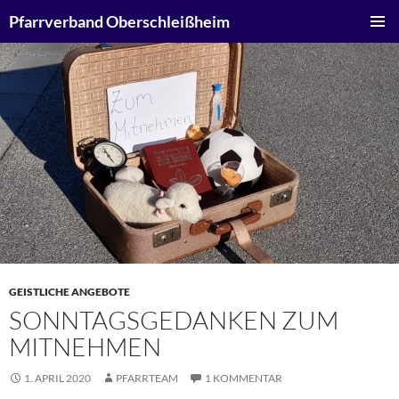
Zum
Suchen
Pfarrverband Oberschleißheim
Inhalt
PRIMÄR
springen
MENÜ
GEISTLICHE ANGEBOTE
SONNTAGSGEDANKEN ZUM
MITNEHMEN
1. APRIL 2020
PFARRTEAM
1 KOMMENTAR