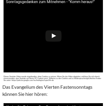
Sonntagsgedanken zum Mitnehmen - "Komm heraus!"
Dieses Youtube-Video wurde eingebunden, ohne Cookies zu setzen. Wenn Sie das Video abspielen, erklären Sie sich damit
einverstanden, dass Youtube auf Ihrem PC Cookies setzt. Näheres zu den Cookies und zu Widerspruchmöglichkeiten finden
Sie unter: https://policies.google.com/technologies/types?hl=de
Das Evangelium des Vierten Fastensonntags
können Sie hier hören: