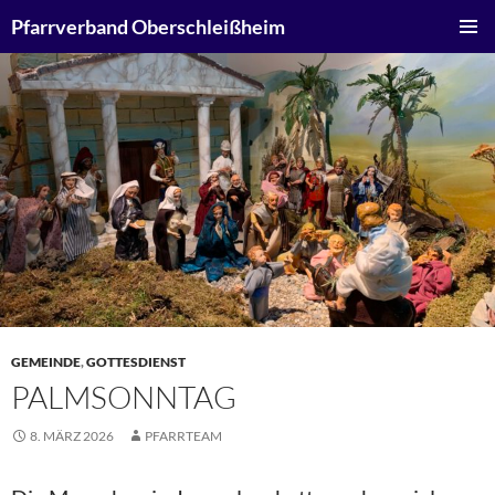
Zum
Suchen
Pfarrverband Oberschleißheim
Inhalt
PRIMÄR
springen
MENÜ
GEMEINDE
,
GOTTESDIENST
PALMSONNTAG
8. MÄRZ 2026
PFARRTEAM