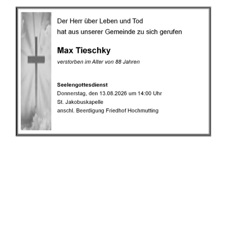
.
.
.