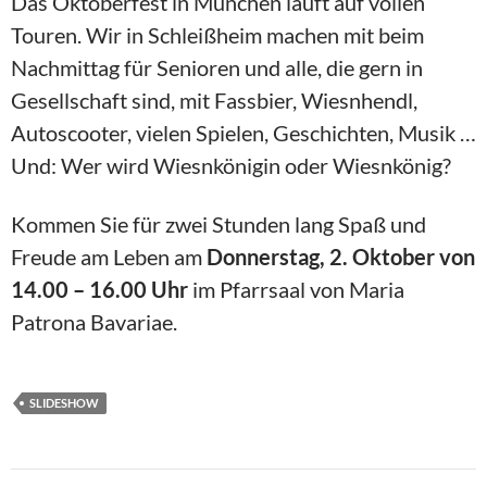
Das Oktoberfest in München läuft auf vollen
Touren. Wir in Schleißheim machen mit beim
Nachmittag für Senioren und alle, die gern in
Gesellschaft sind, mit Fassbier, Wiesnhendl,
Autoscooter, vielen Spielen, Geschichten, Musik …
Und: Wer wird Wiesnkönigin oder Wiesnkönig?
Kommen Sie für zwei Stunden lang Spaß und
Freude am Leben am
Donnerstag, 2. Oktober von
14.00 – 16.00 Uhr
im Pfarrsaal von Maria
Patrona Bavariae.
SLIDESHOW
Beitragsnavigation