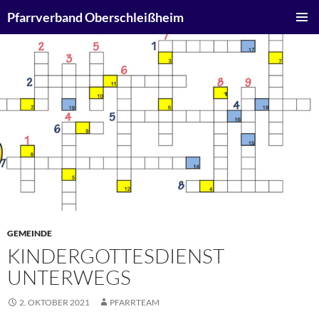
Zum
Suchen
Pfarrverband Oberschleißheim
Inhalt
PRIMÄR
springen
MENÜ
GEMEINDE
KINDERGOTTESDIENST
UNTERWEGS
2. OKTOBER 2021
PFARRTEAM