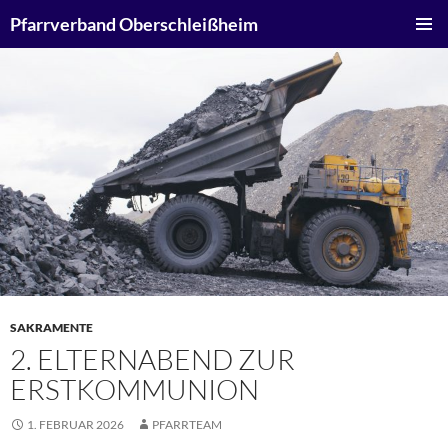
Zum
Suchen
Pfarrverband Oberschleißheim
Inhalt
PRIMÄR
springen
MENÜ
SAKRAMENTE
2. ELTERNABEND ZUR
ERSTKOMMUNION
1. FEBRUAR 2026
PFARRTEAM