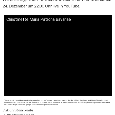
24. Dezember um 22.00 Uhr live in YouTube.
Christmette Maria Patrona Bavariae
Dieses Youtube-Video wurde eingebunden, ohne Cookies zu setzen. Wenn Sie das Video abspielen, erklären Sie sich damit
einverstanden, dass Youtube auf Ihrem PC Cookies setzt. Näheres zu den Cookies und zu Widerspruchmöglichkeiten finden
Sie unter: https://policies.google.com/technologies/types?hl=de
Bild: Christiane Raabe