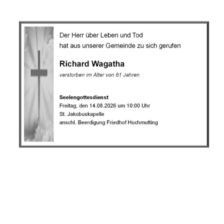
.
.
.