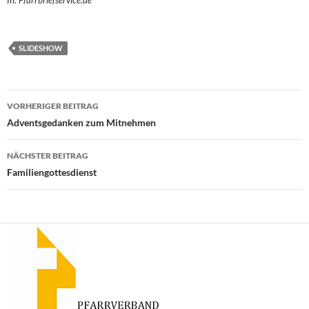
In: Pfarrbriefservice.de
SLIDESHOW
Beitragsnavigation
VORHERIGER BEITRAG
Adventsgedanken zum Mitnehmen
NÄCHSTER BEITRAG
Familiengottesdienst