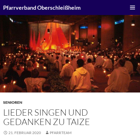
Zum
Suchen
Pfarrverband Oberschleißheim
Inhalt
PRIMÄR
springen
MENÜ
SENIOREN
LIEDER SINGEN UND
GEDANKEN ZU TAIZE
21. FEBRUAR 2020
PFARRTEAM