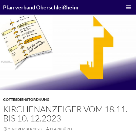
Zum
Suchen
Pfarrverband Oberschleißheim
Inhalt
PRIMÄR
springen
MENÜ
GOTTESDIENSTORDNUNG
KIRCHENANZEIGER VOM 18.11.
BIS 10. 12.2023
5. NOVEMBER 2023
PFARRBÜRO