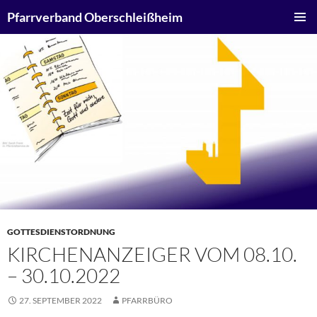
Zum
Suchen
Pfarrverband Oberschleißheim
Inhalt
PRIMÄR
springen
MENÜ
GOTTESDIENSTORDNUNG
KIRCHENANZEIGER VOM 08.10.
– 30.10.2022
27. SEPTEMBER 2022
PFARRBÜRO