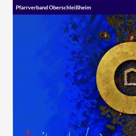
Suchen
Pfarrverband Oberschleißheim
Zum
Inhalt
springen