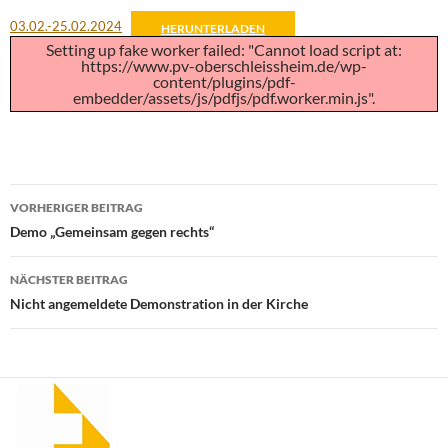
03.02.-25.02.2024
HERUNTERLADEN
Setting up fake worker failed: "Cannot load script at:
https://www.pv-oberschleissheim.de/wp-
content/plugins/pdf-
embedder/assets/js/pdfjs/pdf.worker.min.js".
Beitragsnavigation
VORHERIGER BEITRAG
Demo „Gemeinsam gegen rechts“
NÄCHSTER BEITRAG
Nicht angemeldete Demonstration in der Kirche