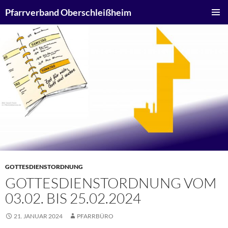
Zum
Suchen
Pfarrverband Oberschleißheim
Inhalt
PRIMÄR
springen
MENÜ
GOTTESDIENSTORDNUNG
GOTTESDIENSTORDNUNG VOM
03.02. BIS 25.02.2024
21. JANUAR 2024
PFARRBÜRO